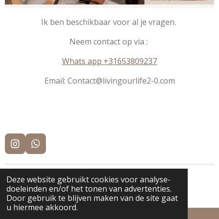
Ik ben beschikbaar voor al je vragen.
Neem contact op via :
Whats app +31653809237
Email: Contact@livingourlife2-0.com
I
W
n
h
s
a
t
t
Deze website gebruikt cookies voor analyse-
© 2022 - 2026 Livingourlife2.0
a
s
doeleinden en/of het tonen van advertenties.
Powered by
JouwWeb
g
A
Door gebruik te blijven maken van de site gaat
r
p
u hiermee akkoord.
a
p