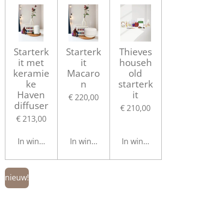
Starterk
Starterk
Thieves
it met
it
househ
keramie
Macaro
old
ke
n
starterk
Haven
it
€ 220,00
diffuser
€ 210,00
€ 213,00
In winkelwagen
In winkelwagen
In winkelwagen
nieuw!