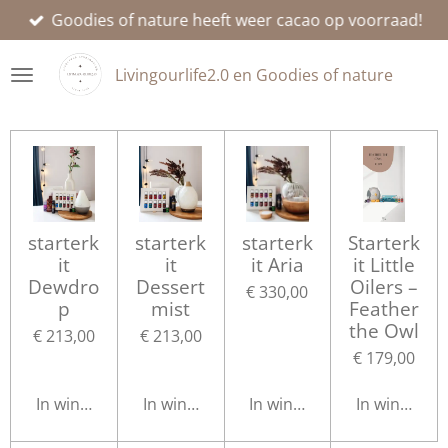
Goodies of nature heeft weer cacao op voorraad!
Ga
direct
naar
Livingourlife2.0 en Goodies of nature
de
hoofdinhoud
starterk
starterk
starterk
Starterk
it
it
it Aria
it Little
Dewdro
Dessert
Oilers –
€ 330,00
p
mist
Feather
the Owl
€ 213,00
€ 213,00
€ 179,00
In winkelwagen
In winkelwagen
In winkelwagen
In winkelwa