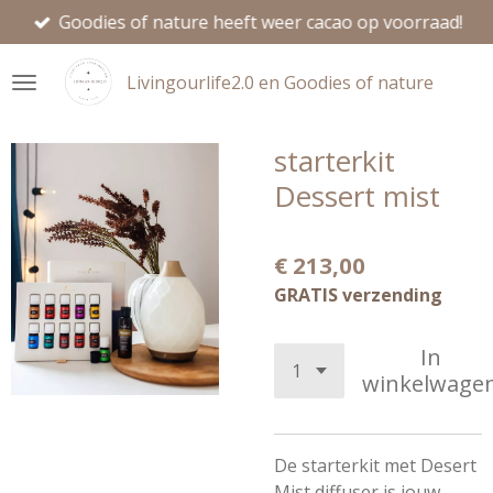
Goodies of nature heeft weer cacao op voorraad!
Ga
direct
naar
Livingourlife2.0 en Goodies of nature
de
hoofdinhoud
starterkit
Dessert mist
€ 213,00
GRATIS verzending
In
winkelwage
De starterkit met Desert
Mist diffuser is jouw