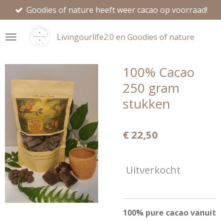
Goodies of nature heeft weer cacao op voorraad!
Ga
direct
naar
Livingourlife2.0 en Goodies of nature
de
hoofdinhoud
100% Cacao
250 gram
stukken
€ 22,50
Uitverkocht
100% pure cacao vanuit