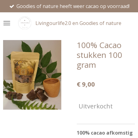
Goodies of nature heeft weer cacao op voorraad!
Ga
direct
naar
Livingourlife2.0 en Goodies of nature
de
hoofdinhoud
100% Cacao
stukken 100
gram
€ 9,00
Uitverkocht
100% cacao afkomstig